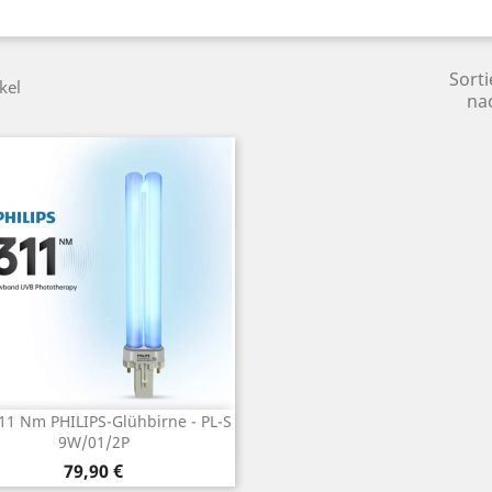
Sorti
kel
na
11 Nm PHILIPS-Glühbirne - PL-S
Vorschau

9W/01/2P
Preis
79,90 €