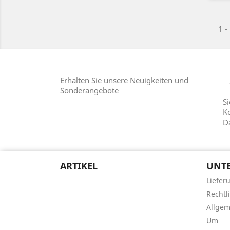
1 -
Erhalten Sie unsere Neuigkeiten und
Sonderangebote
Si
Ko
D
ARTIKEL
UNT
Liefer
Rechtl
Allge
Um