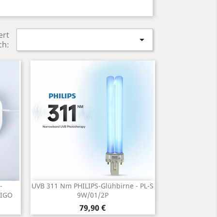
ert

ch:
-
UVB 311 Nm PHILIPS-Glühbirne - PL-S
Vorschau

LIGO
9W/01/2P
Preis
79,90 €