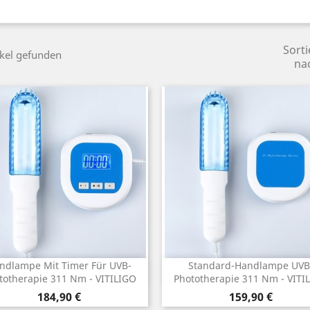
Sorti
ikel gefunden
na
ndlampe Mit Timer Für UVB-
Standard-Handlampe UVB
Vorschau
Vorschau


totherapie 311 Nm - VITILIGO
Phototherapie 311 Nm - VITI
Preis
Preis
184,90 €
159,90 €