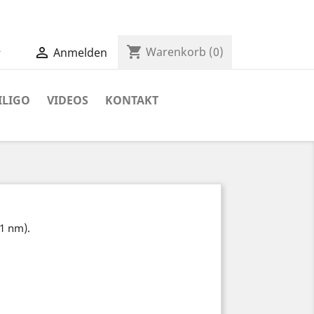
shopping_cart


Warenkorb
(0)
Anmelden
ILIGO
VIDEOS
KONTAKT
1 nm).