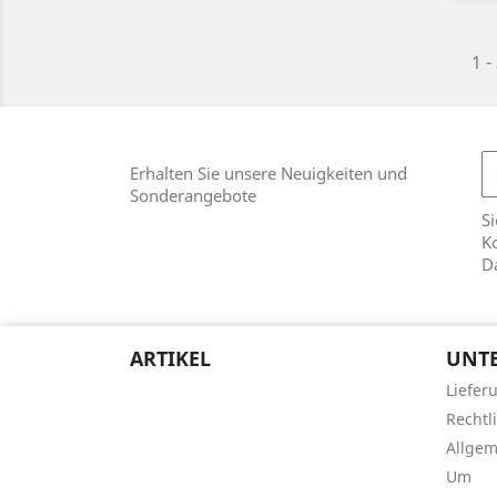
1 -
Erhalten Sie unsere Neuigkeiten und
Sonderangebote
Si
Ko
D
ARTIKEL
UNT
Liefer
Rechtl
Allge
Um