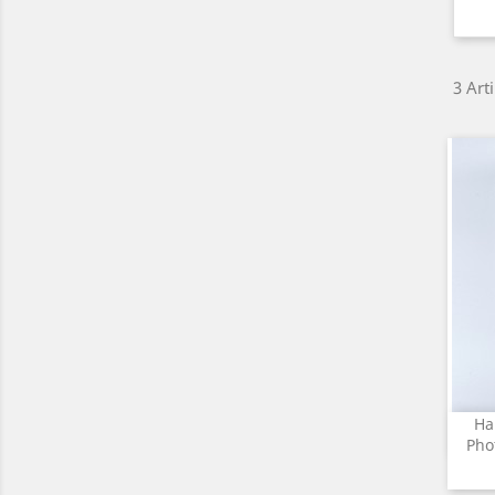
3 Art
Ha
Pho