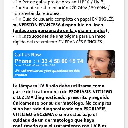
- 1 x Par de gafas protectoras anti UV A / UV B.
- 1 x Fuente de alimentación 220-240V / 50-60Hz /
Toma estándar europea.
- 1 x Guía de usuario completa en
papel EN INGLÉS,
su VERSIÓN FRANCESA disponible en línea
(enlace proporcionado en la guía en inglés)
.
- 1 x Instrucciones de una página para un inicio
rápido del tratamiento
EN FRANCÉS E INGLÉS
.
La lámpara UV B sólo debe utilizarse como
parte del tratamiento de PSORIASIS, VITILIGO
o ECZEMA diagnosticado, prescrito y seguido
únicamente por su dermatólogo. No compres
si no has sido diagnosticado con
PSORIASIS,
VITILIGO o ECZEMA
o si no estás bajo el
cuidado de un dermatólogo que haya
confirmado que el tratamiento con UV B es