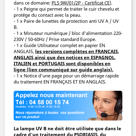
dans ce domaine:
PLS 9W/01/2P - Certificat CE
).
- 1 x Peigne qui
permet de traiter le cuir chevelu et
protége du contact avec la peau.
- 1 x Paire de lunettes de protection anti UV A / UV
B.
- 1 x Minuteur numérique / bloc d'alimentation 220-
230V / 50-60Hz / Prise standard Europe.
- 1 x Guide Utilisateur complet en
papier EN
ANGLAIS,
les versions complètes en FRANCAIS,
ANGLAIS ainsi que des notices en ESPAGNOL,
ITALIEN et PORTUGAIS sont disponibles en
ligne (lien communiqué sur guide anglais)
.
- 1 x Notice d'une page pour un démarrage rapide
du traitement
EN FRANÇAIS ET EN ANGLAIS
.
La lampe UV B ne doit être utilisée que dans le
cadre d'un traitement du PSORIASIS, du