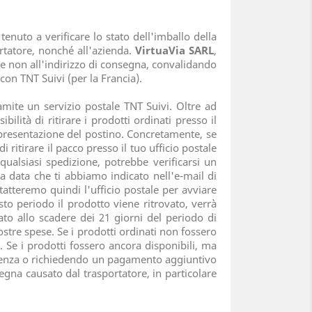
nuto a verificare lo stato dell'imballo della
rtatore, nonché all'azienda.
VirtuaVia SARL
,
e e non all'indirizzo di consegna, convalidando
con TNT Suivi (per la Francia).
amite un servizio postale TNT Suivi. Oltre ad
ilità di ritirare i prodotti ordinati presso il
o presentazione del postino. Concretamente, se
i ritirare il pacco presso il tuo ufficio postale
qualsiasi spedizione, potrebbe verificarsi un
a data che ti abbiamo indicato nell'e-mail di
tatteremo quindi l'ufficio postale per avviare
to periodo il prodotto viene ritrovato, verrà
to allo scadere dei 21 giorni del periodo di
stre spese. Se i prodotti ordinati non fossero
. Se i prodotti fossero ancora disponibili, ma
ferenza o richiedendo un pagamento aggiuntivo
egna causato dal trasportatore, in particolare