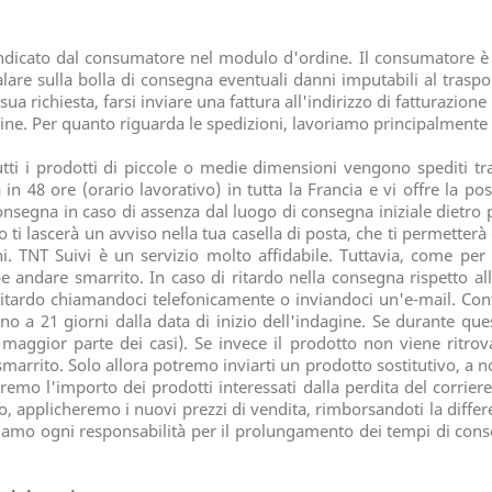
indicato dal consumatore nel modulo d'ordine. Il consumatore è te
re sulla bolla di consegna eventuali danni imputabili al traspo
a richiesta, farsi inviare una fattura all'indirizzo di fatturazion
dine. Per quanto riguarda le spedizioni, lavoriamo principalmente 
tutti i prodotti di piccole o medie dimensioni vengono spediti tr
48 ore (orario lavorativo) in tutta la Francia e vi offre la possib
i consegna in caso di assenza dal luogo di consegna iniziale dietr
 ti lascerà un avviso nella tua casella di posta, che ti permetterà d
ni. TNT Suivi è un servizio molto affidabile. Tuttavia, come per 
e andare smarrito. In caso di ritardo nella consegna rispetto all
 ritardo chiamandoci telefonicamente o inviandoci un'e-mail. Con
o a 21 giorni dalla data di inizio dell'indagine. Se durante ques
maggior parte dei casi). Se invece il prodotto non viene ritrova
marrito. Solo allora potremo inviarti un prodotto sostitutivo, a no
emo l'importo dei prodotti interessati dalla perdita del corriere
ito, applicheremo i nuovi prezzi di vendita, rimborsandoti la dif
niamo ogni responsabilità per il prolungamento dei tempi di cons