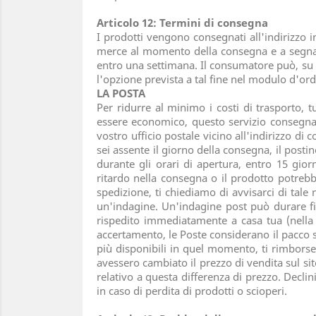
Articolo 12: Termini di consegna
I prodotti vengono consegnati all'indirizzo 
merce al momento della consegna e a segnala
entro una settimana. Il consumatore può, su su
l'opzione prevista a tal fine nel modulo d'or
LA POSTA
Per ridurre al minimo i costi di trasporto, 
essere economico, questo servizio consegna in 
vostro ufficio postale vicino all'indirizzo d
sei assente il giorno della consegna, il postino
durante gli orari di apertura, entro 15 gior
ritardo nella consegna o il prodotto potrebb
spedizione, ti chiediamo di avvisarci di tale
un'indagine. Un'indagine post può durare fin
rispedito immediatamente a casa tua (nella 
accertamento, le Poste considerano il pacco s
più disponibili in quel momento, ti rimborser
avessero cambiato il prezzo di vendita sul s
relativo a questa differenza di prezzo. Decli
in caso di perdita di prodotti o scioperi.