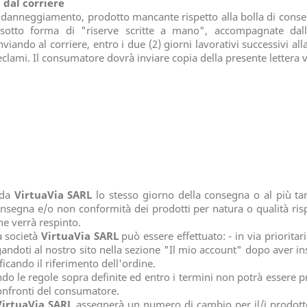
 dal corriere
(danneggiamento, prodotto mancante rispetto alla bolla di conseg
 sotto forma di "riserve scritte a mano", accompagnate dall
ando al corriere, entro i due (2) giorni lavorativi successivi a
eclami. Il consumatore dovrà inviare copia della presente lettera v
nda
VirtuaVia SARL
lo stesso giorno della consegna o al più tar
onsegna e/o non conformità dei prodotti per natura o qualità ris
ne verrà respinto.
a società
VirtuaVia SARL
può essere effettuato: - in via priorita
egandoti al nostro sito nella sezione "Il mio account" dopo aver ins
icando il riferimento dell'ordine.
do le regole sopra definite ed entro i termini non potrà essere p
onfronti del consumatore.
VirtuaVia SARL
assegnerà un numero di cambio per il/i prodotto/