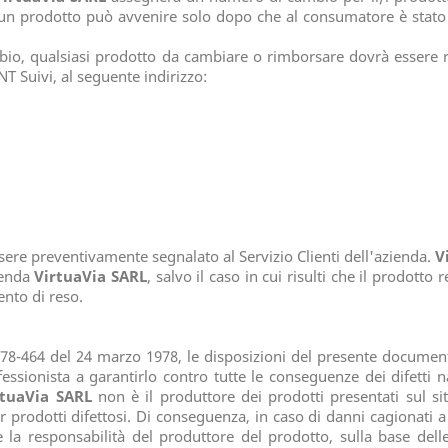
i un prodotto può avvenire solo dopo che al consumatore è sta
bio, qualsiasi prodotto da cambiare o rimborsare dovrà essere r
NT Suivi, al seguente indirizzo:
ssere preventivamente segnalato al Servizio Clienti dell'azienda.
V
ienda
VirtuaVia SARL
, salvo il caso in cui risulti che il prodott
nto di reso.
 78-464 del 24 marzo 1978, le disposizioni del presente docume
fessionista a garantirlo contro tutte le conseguenze dei difetti 
rtuaVia SARL
non è il produttore dei prodotti presentati sul si
r prodotti difettosi. Di conseguenza, in caso di danni cagionati a
la responsabilità del produttore del prodotto, sulla base delle