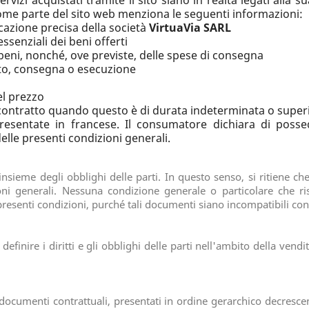
rvizi acquistati tramite il sito siano in realtà legati alla s
me parte del sito web menziona le seguenti informazioni:
icazione precisa della società
VirtuaVia SARL
ssenziali dei beni offerti
 beni, nonché, ove previste, delle spese di consegna
to, consegna o esecuzione
del prezzo
l contratto quando questo è di durata indeterminata o supe
esentate in francese. Il consumatore dichiara di possed
elle presenti condizioni generali.
nsieme degli obblighi delle parti. In questo senso, si ritiene che
ioni generali. Nessuna condizione generale o particolare che ri
esenti condizioni, purché tali documenti siano incompatibili con 
efinire i diritti e gli obblighi delle parti nell'ambito della vendita
documenti contrattuali, presentati in ordine gerarchico decrescen