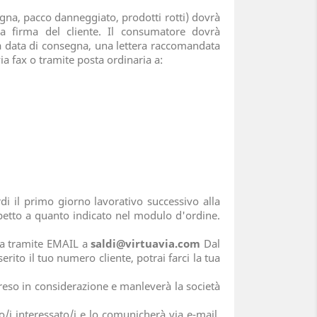
na, pacco danneggiato, prodotti rotti) dovrà
a firma del cliente. Il consumatore dovrà
lla data di consegna, una lettera raccomandata
ia fax o tramite posta ordinaria a:
di il primo giorno lavorativo successivo alla
petto a quanto indicato nel modulo d'ordine.
ria tramite EMAIL a
saldi@virtuavia.com
Dal
erito il tuo numero cliente, potrai farci la tua
reso in considerazione e manleverà la società
i interessato/i e lo comunicherà via e-mail,