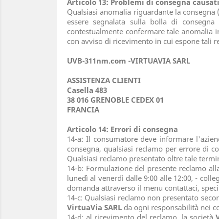
Articolo 13: Problemi di consegna causati
Qualsiasi anomalia riguardante la consegna 
essere segnalata sulla bolla di consegna
contestualmente confermare tale anomalia invi
con avviso di ricevimento in cui espone tali r
UVB-311nm.com
-VIRTUAVIA SARL
ASSISTENZA CLIENTI
Casella 483
38 016 GRENOBLE CEDEX 01
FRANCIA
Articolo 14: Errori di consegna
14-a: Il consumatore deve informare l'azie
consegna, qualsiasi reclamo per errore di c
Qualsiasi reclamo presentato oltre tale termi
14-b: Formulazione del presente reclamo all
lunedì al venerdì dalle 9:00 alle 12:00, - coll
domanda attraverso il menu contattaci, specif
14-c: Qualsiasi reclamo non presentato secon
VirtuaVia SARL
da ogni responsabilità nei c
14-d: al ricevimento del reclamo, la società