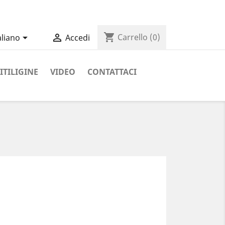
shopping_cart


Carrello
(0)
aliano
Accedi
ITILIGINE
VIDEO
CONTATTACI