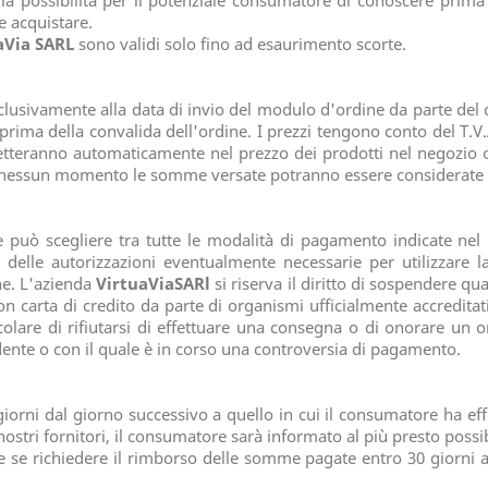
 possibilità per il potenziale consumatore di conoscere prima di 
e acquistare.
aVia SARL
sono validi solo fino ad esaurimento scorte.
 esclusivamente alla data di invio del modulo d'ordine da parte d
prima della convalida dell'ordine. I prezzi tengono conto del T.V.A
rifletteranno automaticamente nel prezzo dei prodotti nel negozio
n nessun momento le somme versate potranno essere considerate a
e può scegliere tra tutte le modalità di pagamento indicate ne
delle autorizzazioni eventualmente necessarie per utilizzare l
e. L'azienda
VirtuaViaSARl
si riserva il diritto di sospendere qu
con carta di credito da parte di organismi ufficialmente accredit
rticolare di rifiutarsi di effettuare una consegna o di onorare 
nte o con il quale è in corso una controversia di pagamento.
orni dal giorno successivo a quello in cui il consumatore ha effet
ostri fornitori, il consumatore sarà informato al più presto possibi
re se richiedere il rimborso delle somme pagate entro 30 giorn