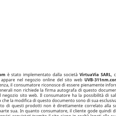
om
è stato implementato dalla società
VirtuaVia SARL
, 
 appare nel negozio online del sito web
UVB-311nm.co
enza, il consumatore riconosce di essere pienamente inform
enerali non richiede la firma autografa di questo documento
l negozio sito web. Il consumatore ha la possibilità di sa
io che la modifica di questo documento sono di sua esclusiv
isto di questi prodotti non è direttamente correlato alla su
arte sua. In quanto consumatore, il cliente gode quindi di 