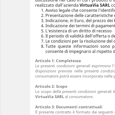
discussione nel caso in cui i prodotti o se
realizzato dall'azienda
VirtuaVia SARL
co
Avviso legale che consente l'identif
Presentazione delle caratteristiche e
Indicazione, in Euro, del prezzo dei
Indicazione dei termini di pagamen
L'esistenza di un diritto di recesso
Il periodo di validità dell'offerta o 
Le condizioni per la risoluzione de
Tutte queste informazioni sono pr
consente di impegnarsi al rispetto d
Articolo 1: Completezza
Le presenti condizioni generali esprimono l'i
disposizioni previste nelle presenti condiz
consumatore potrà essere incorporata nelle pr
Articolo 2: Scopo
Lo scopo delle presenti condizioni generali è d
VirtuaVia SARL
al consumatore.
Articolo 3: Documenti contrattuali
Il presente contratto è formato dai seguenti 