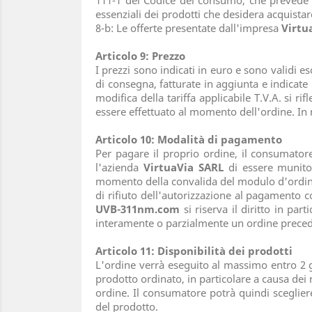
111-1 del Codice del consumo, che prevede la
essenziali dei prodotti che desidera acquistar
8-b: Le offerte presentate dall'impresa
Virtu
Articolo 9: Prezzo
I prezzi sono indicati in euro e sono validi
di consegna, fatturate in aggiunta e indicate 
modifica della tariffa applicabile T.V.A. si 
essere effettuato al momento dell'ordine. I
Articolo 10: Modalità di pagamento
Per pagare il proprio ordine, il consumator
l'azienda
VirtuaVia SARL
di essere munito 
momento della convalida del modulo d'ordin
di rifiuto dell'autorizzazione al pagamento 
UVB-311nm.com
si riserva il diritto in pa
interamente o parzialmente un ordine precede
Articolo 11: Disponibilità dei prodotti
L'ordine verrà eseguito al massimo entro 2 gi
prodotto ordinato, in particolare a causa dei n
ordine. Il consumatore potrà quindi sceglie
del prodotto.