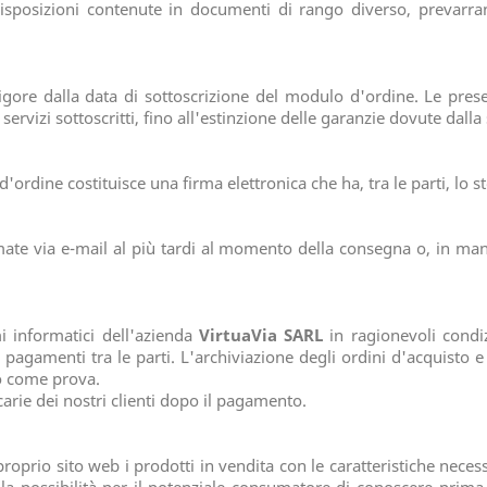
 disposizioni contenute in documenti di rango diverso, prevarr
igore dalla data di sottoscrizione del modulo d'ordine. Le pres
 servizi sottoscritti, fino all'estinzione delle garanzie dovute dalla
ordine costituisce una firma elettronica che ha, tra le parti, lo s
ate via e-mail al più tardi al momento della consegna o, in man
mi informatici dell'azienda
VirtuaVia SARL
in ragionevoli condi
 pagamenti tra le parti. L'archiviazione degli ordini d'acquisto e
to come prova.
carie dei nostri clienti dopo il pagamento.
roprio sito web i prodotti in vendita con le caratteristiche necess