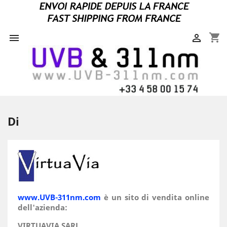
shopping_cart


Di
www.UVB-311nm.com
è un sito di vendita online
dell'azienda:
VIRTUAVIA SARL